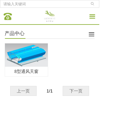
ꄙ
끀
产品中心
끀
8型通风天窗
上一页
1
/
1
下一页