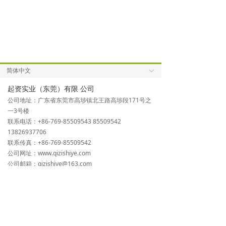
简体中文
ꀅ
起资实业（东莞）有限 公司
公司地址：广东省东莞市高埗镇北王路高埗段171号之
一3号楼
联系电话：+86-769-85509543 85509542
13826937706
联系传真：+86-769-85509542
公司网址：www.qizishiye.com
公司邮箱：qizishiye@163.com
上海起资通风设备有限公司
公司地址：上海市青浦区漕盈路2500号801室
联系电话：+86-21-39226703 69216206 39226825
联系传真：+86-21-39226702
公司网址：www.shqizi.com