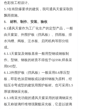
色彩按工程设计。
5.
7
在有防爆要求的建筑，我司通风天窗采取防
飘雨措施。
5.
材料、制作、安装、验收
6.
1
通风天窗作为工厂化生产的定型产品，一般
由天窗架、外围护板（挡风板）、挡雨板、排
水沟槽、阀板、泛水板、启闭机构等部分组
成。
6.1.
1
天窗架及钢板基座一般用型钢或钢板制
作。型钢、钢板的材质不得低
于
Q235B
,
焊条采
用
E4
3
型。
6.1.
2
外围护板（挡风板）一般采
用
0.
6
厚压型
板，即彩色涂层钢板或以镀锌钢板为原料，经
辊压冷弯成型的建筑用围护板材。也可采
用
1.
5
厚玻璃钢采光板。
6.1.
3
有采光功能的通风天窗采用的玻璃钢采光
板又称玻璃纤维增强聚酯采光板，它是以玻璃