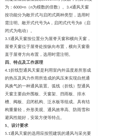
为
：
6000×
n
（
n
为模数的倍数）
。
3.
4
通风天窗
按功能分为敞开式与启闭式两种类型，选用时
需注明。敞开式代号
为
A
，启闭式代号
为
B
（启
闭式为电动）。
3.
5
通风天窗按位置分为屋脊天窗和横向天窗，
屋脊天窗位于屋脊处按纵向布置，横向天窗垂
直于屋脊方向布置，选用时需注明。
四
、
特点及工作原理
4.
1
折线型通风天窗是利用室内外温度差所形成
的热压及风力作用所造成的风压来实现自然通
风换气的一种通风装置。弧线（折线）型通风
天窗主要由外围板、天窗架、挡雨板、排水
槽、阀板、启闭机构、泛水板等组成。具有结
构重量轻，外形美观、通风效率高、防雨雪和
避风性能好，安装方便等特点。
5
、设计要求
5.
1
通风天窗的选用应按照建筑的通风与采光要