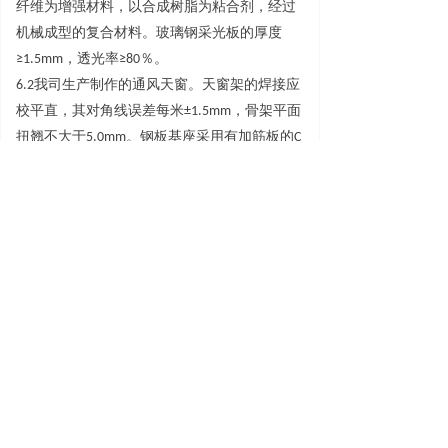
纤维为增强材料，以合成树脂为粘合剂，经过
机械成型的复合材料。玻璃钢采光板的厚
度
≥
1.5m
m
，透光
率
≥
8
0
％。
6.
2
我司生产制作的通风天窗。天窗架的焊接应
校平直，其对角线误差每
米
±1.5m
m
，骨架平面
扭翘不大
于
5.0m
m
。钢板基座采用有加筋板
的
C
型钢形式或工字钢形式，由工程进行设计和制
作安装。启闭式通风天窗的电源电压
为
380
V
，
频率
为
50H
z
。电源、配电箱按工程设计，电气
控制部分由我司负责设计与制作。
6.
3
通风天窗的安
装
3
m
和
4
m
的纵向单元进行组
合，即天窗架的间距
为
3000m
m
和
4000m
m
。当
组合后的长度较长时，
每
60
m
应至少设一个检
修孔，通风天窗高
度
≥
2
m
时，端部应设检修
梯。捡修孔和检修梯均由我司生产制作。通风
天窗与屋面的连接安装，应根据有关结构专业
标准图集按具体的工程设计进行安装施工。