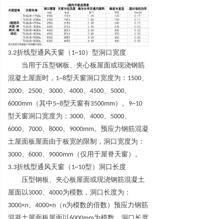
3.
2
折线型通风天窗
（
1~1
0
）型洞口宽度
当用于压型钢板、夹心板屋面或现浇钢筋
混凝土屋面时
，
1~
8
型天窗洞口宽度为
：
150
0
、
200
0
、
250
0
、
300
0
、
400
0
、
450
0
、
500
0
、
6000m
m
（其
中
5~
8
型天窗
有
3500m
m
）
。
9~1
0
型天窗洞口宽度为
：
300
0
、
400
0
、
500
0
、
600
0
、
700
0
、
800
0
、
9000m
m
。预应力钢筋混凝
土屋面板屋面由于板宽的限制，洞口宽度为
：
300
0
、
600
0
、
9000m
m
（仅用于屋脊天窗）。
3.
3
折线型通风天窗
（
1~1
0
型）洞口长度
压型钢板、夹心板屋面或现浇钢筋混凝土
屋面
以
300
0
、
400
0
为模数，洞口长度为
：
3000×
n
、
4000×
n
（
n
为模数的倍数）预应力钢筋
混凝土屋面板屋面
以
6000m
m
为模数，洞口长度