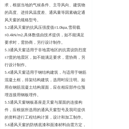
求，根据当地的气候条件、主导风向、建筑物
的高度、进排风温度差、通风量等因素确定通
风天窗的规格型号。
5.
2
通风天窗的抗风压强度
值
≤
1.0kpa
,
雪荷
载
≤
0.4kN/m2
,
具体数值由技术提供，如不能满足
要求时，需协商，另行设计制作。
5.
3
通风天窗适用于非地震地区的抗震设防烈
度
≤
7
度的地震区，如不能满足要求，需协商，另
行设计制作。
5.
4
通风天窗适用于钢结构建筑，与适用于钢筋
混凝土框，排架结构建筑，选用时应注明。如
用在钢筋混凝土结构屋面，应在相应部件位预
埋连接用钢板埋件。
5.
5
通风天窗钢板基座是天窗与屋面的连接构
件，应根据所选用的通风天窗型号及我司提供
的资料进行工程结构计算，设计和加工制作。
5.
6
通风天窗的防锈底漆和面漆材料由需方定，