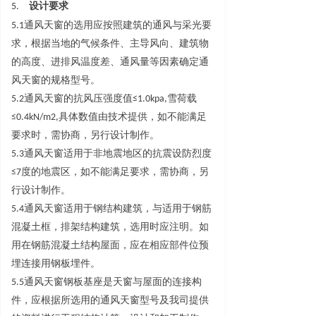
5.
设计要求
5.
1
通风天窗的选用应按照建筑的通风与采光要
求，根据当地的气候条件、主导风向、建筑物
的高度、进排风温度差、通风量等因素确定通
风天窗的规格型号。
5.
2
通风天窗的抗风压强度
值
≤
1.0kpa
,
雪荷
载
≤
0.4kN/m2
,
具体数值由技术提供，如不能满足
要求时，需协商，另行设计制作。
5.
3
通风天窗适用于非地震地区的抗震设防烈
度
≤
7
度的地震区，如不能满足要求，需协商，另
行设计制作。
5.
4
通风天窗适用于钢结构建筑，与适用于钢筋
混凝土框，排架结构建筑，选用时应注明。如
用在钢筋混凝土结构屋面，应在相应部件位预
埋连接用钢板埋件。
5.
5
通风天窗钢板基座是天窗与屋面的连接构
件，应根据所选用的通风天窗型号及我司提供