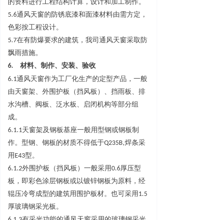
的资料进行工程结构计算，设计和加工制作。
5.
6
通风天窗的防锈底漆和面漆材料由需方定，
色彩按工程设计。
5.
7
在有防爆要求的建筑，我司通风天窗采取防
飘雨措施。
6.
材料、制作、安装、验收
6.
1
通风天窗作为工厂化生产的定型产品，一般
由天窗架、外围护板（挡风板）、挡雨板、排
水沟槽、阀板、泛水板、启闭机构等部分组
成。
6.1.
1
天窗架及钢板基座一般用型钢或钢板制
作。型钢、钢板的材质不得低
于
Q235B
,
焊条采
用
E4
3
型。
6.1.
2
外围护板（挡风板）一般采
用
0.
6
厚压型
板，即彩色涂层钢板或以镀锌钢板为原料，经
辊压冷弯成型的建筑用围护板材。也可采
用
1.
5
厚玻璃钢采光板。
6.1.
3
有采光功能的通风天窗采用的玻璃钢采光