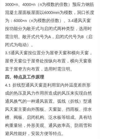
3000×
n
、
4000×
n
（
n
为模数的倍数）预应力钢筋
混凝土屋面板屋面
以
6000m
m
为模数，洞口长度
为
：
6000×
n
（
n
为模数的倍数）
。
3.
4
通风天窗
按功能分为敞开式与启闭式两种类型，选用时
需注明。敞开式代号
为
A
，启闭式代号
为
B
（启
闭式为电动）。
3.
5
通风天窗按位置分为屋脊天窗和横向天窗，
屋脊天窗位于屋脊处按纵向布置，横向天窗垂
直于屋脊方向布置，选用时需注明。
四
、
特点及工作原理
4.1
折线型通风天窗是利用室内外温度差所形
成的热压及风力作用所造成的风压来实现自然
通风换气的一种通风装置。弧线（折线）型通
风天窗主要由外围板、天窗架、挡雨板、排水
槽、阀板、启闭机构、泛水板等组成。具有结
构重量轻，外形美观、通风效率高、防雨雪和
避风性能好，安装方便等特点。