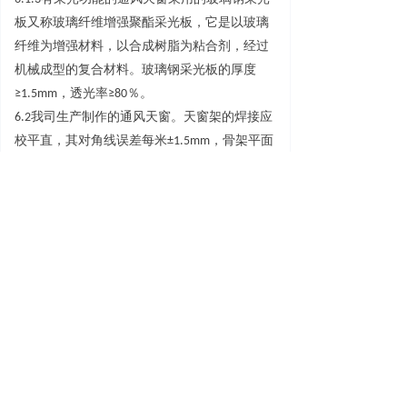
板又称玻璃纤维增强聚酯采光板，它是以玻璃
纤维为增强材料，以合成树脂为粘合剂，经过
机械成型的复合材料。玻璃钢采光板的厚
度
≥
1.5m
m
，透光
率
≥
8
0
％。
6.
2
我司生产制作的通风天窗。天窗架的焊接应
校平直，其对角线误差每
米
±1.5m
m
，骨架平面
扭翘不大
于
5.0m
m
。钢板基座采用有加筋板
的
C
型钢形式或工字钢形式，由工程进行设计和制
作安装。启闭式通风天窗的电源电压
为
380
V
，
频率
为
50H
z
。电源、配电箱按工程设计，电气
控制部分由我司负责设计与制作。
6.
3
通风天窗的安
装
3
m
和
4
m
的纵向单元进行组
合，即天窗架的间距
为
3000m
m
和
4000m
m
。当
组合后的长度较长时，
每
60
m
应至少设一个检
修孔，通风天窗高
度
≥
2
m
时，端部应设检修
梯。捡修孔和检修梯均由我司生产制作。通风
天窗与屋面的连接安装，应根据有关结构专业