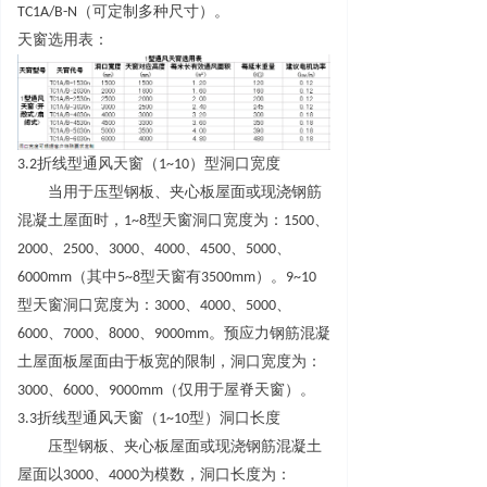
TC1A/B-
N
（可定制多种尺寸）。
天窗选用表：
3.
2
折线型通风天窗
（
1~1
0
）型洞口宽度
当用于压型钢板、夹心板屋面或现浇钢筋
混凝土屋面时
，
1~
8
型天窗洞口宽度为
：
150
0
、
200
0
、
250
0
、
300
0
、
400
0
、
450
0
、
500
0
、
6000m
m
（其
中
5~
8
型天窗
有
3500m
m
）
。
9~1
0
型天窗洞口宽度为
：
300
0
、
400
0
、
500
0
、
600
0
、
700
0
、
800
0
、
9000m
m
。预应力钢筋混凝
土屋面板屋面由于板宽的限制，洞口宽度为
：
300
0
、
600
0
、
9000m
m
（仅用于屋脊天窗）。
3.
3
折线型通风天窗
（
1~1
0
型）洞口长度
压型钢板、夹心板屋面或现浇钢筋混凝土
屋面
以
300
0
、
400
0
为模数，洞口长度为
：