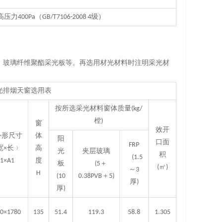
0Pa（GB/T7106-2008 4级）
、玻璃纤维聚酯采光板等。再选用材光材料时注明采光材
光排烟天窗选用表
按所选采光材料窗体质量(kg/
樘)
窗
效开
外形尺寸
体
阳
口面
FRP
宽×长﹚
高
光
夹层玻璃
积
(1.5
1×A1
度
板
(5＋
(㎡)
～3
H
(10
0.38PVB＋5)
厚)
厚)
0×1780
135
51.4
119.3
58.8
1.305