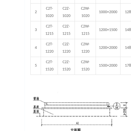
C2T-
C2Z-
C2W-
2
1000×2000
128
1020
1020
1020
C2T-
C2Z-
C2W-
3
1200×1500
148
1215
1215
1215
C2T-
C2Z-
C2W-
4
1200×2000
148
1220
1220
1220
C2T-
C2Z-
C2W-
5
1500×2000
178
1520
1520
1520