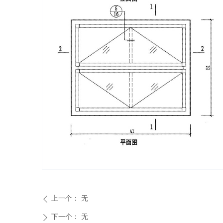
上一个：
无
ꄴ
下一个：
无
ꄲ