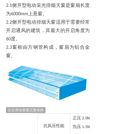
侧开型电动采光排烟天窗是窗扇长度
2.1
为
上悬窗。
6000mm
侧开型电动排烟天窗适用于需要经常
2.2
开启通风的建筑，其最大的开启角度为
度。
60
窗框由方钢管构成，窗扇为铝合金
2.3
窗。
左右滑动查看完整表格
正压
2.0kPa
抗风压性能
负压
1.5kPa