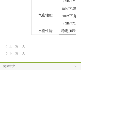
（
GB/T7106-2008 2
下
渗透量
10Pa
,
气密性能
下
渗透量
-10Pa
,
（
GB/T7106-2008 8
水密性能
稳定加压保持未发生渗漏的最高
上一篇：
无
ꄴ
下一篇：
无
ꄲ
简体中文
ꀅ
起资实业（东莞）有限 公司
公司地址：广东省东莞市高埗镇北王路高埗段171号之
一3号楼
联系电话：+86-769-85509543 85509542
13826937706
联系传真：+86-769-85509542
公司网址：www.qizishiye.com
公司邮箱：qizishiye@163.com