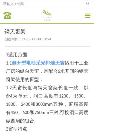
ꄙ
끀
钢天窗架
创建时间：
2022-11-09
13:50
适用范围
1
侧开型电动采光排烟天窗
适用于工业
1.1
厂房的纵向天窗，是配合
米开间的钢天
6
窗架使用的窗型；
天窗长度与钢天窗架长度一致，以
1.2
为单元，洞口高度有
、
、
6M
1200
1500
、
和
五种，窗扇高度
1800
2400
3000mm
有
、
和
三种
可按洞口高度
450
600
750mm
,
做窗扇的组合
,
窗型特点
2