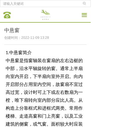
ꄙ
끀
中悬窗
创建时间：
2022-11-09
13:28
中悬窗简介
1.
中悬窗是指窗轴装在窗扇的左右边梃的
中部，沿水平轴旋转的窗。通常上半扇
向室内开启，下半扇向室外开启。向内
开启部分占用室内空间，故窗扇不宜过
高过宽，设计时可上下或左右数扇为一
樘，唯下扇转向室内部分应比人高。从
构造上分靠框式和进框式两类。常用作
楼梯、走道高窗和门上亮窗，以及工业
建筑的侧窗，或气窗。面积较大时应装